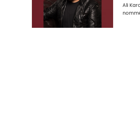
Ali Kar
nommé p