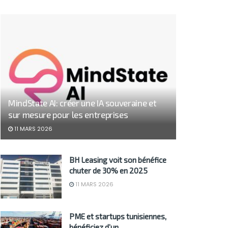
MindState AI: créer une IA souveraine et
sur mesure pour les entreprises
11 MARS 2026
BH Leasing voit son bénéfice
chuter de 30% en 2025
11 MARS 2026
PME et startups tunisiennes,
bénéficiez d’un