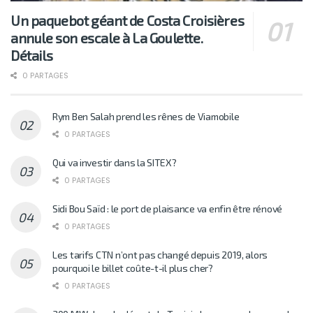
Un paquebot géant de Costa Croisières
annule son escale à La Goulette.
Détails
0 PARTAGES
Rym Ben Salah prend les rênes de Viamobile
0 PARTAGES
Qui va investir dans la SITEX?
0 PARTAGES
Sidi Bou Saïd : le port de plaisance va enfin être rénové
0 PARTAGES
Les tarifs CTN n’ont pas changé depuis 2019, alors
pourquoi le billet coûte-t-il plus cher?
0 PARTAGES