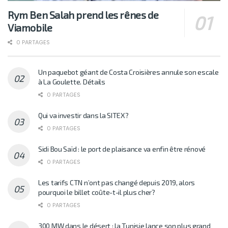
Rym Ben Salah prend les rênes de
Viamobile
0 PARTAGES
Un paquebot géant de Costa Croisières annule son escale
à La Goulette. Détails
0 PARTAGES
Qui va investir dans la SITEX?
0 PARTAGES
Sidi Bou Saïd : le port de plaisance va enfin être rénové
0 PARTAGES
Les tarifs CTN n’ont pas changé depuis 2019, alors
pourquoi le billet coûte-t-il plus cher?
0 PARTAGES
300 MW dans le désert : la Tunisie lance son plus grand