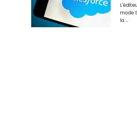
L'édite
mode S
la ...