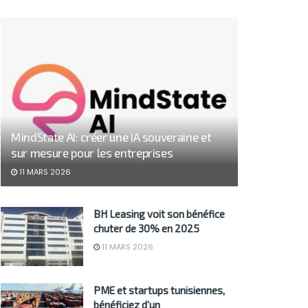
MindState AI: créer une IA souveraine et
sur mesure pour les entreprises
11 MARS 2026
BH Leasing voit son bénéfice
chuter de 30% en 2025
11 MARS 2026
PME et startups tunisiennes,
bénéficiez d’un