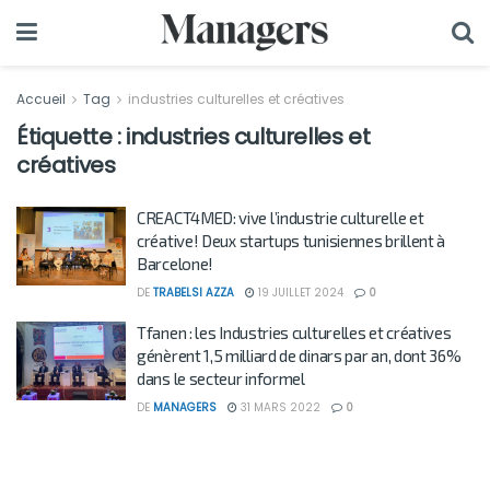
Accueil
Tag
industries culturelles et créatives
Étiquette :
industries culturelles et
créatives
CREACT4MED: vive l’industrie culturelle et
créative! Deux startups tunisiennes brillent à
Barcelone!
DE
TRABELSI AZZA
19 JUILLET 2024
0
Tfanen : les Industries culturelles et créatives
génèrent 1,5 milliard de dinars par an, dont 36%
dans le secteur informel
DE
MANAGERS
31 MARS 2022
0