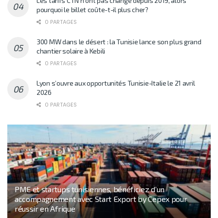
Les tarifs CTN n’ont pas changé depuis 2019, alors
pourquoi le billet coûte-t-il plus cher?
0 PARTAGES
300 MW dans le désert : la Tunisie lance son plus grand
chantier solaire à Kebili
0 PARTAGES
Lyon s’ouvre aux opportunités Tunisie-Italie le 21 avril
2026
0 PARTAGES
PME et startups tunisiennes, bénéficiez d’un
accompagnement avec Start Export by Cepex pour
réussir en Afrique