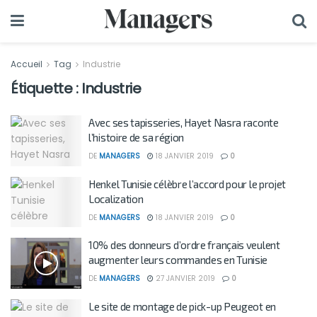
Accueil
Tag
Industrie
Étiquette :
Industrie
Avec ses tapisseries, Hayet Nasra raconte
l’histoire de sa région
DE
MANAGERS
18 JANVIER 2019
0
Henkel Tunisie célèbre l’accord pour le projet
Localization
DE
MANAGERS
18 JANVIER 2019
0
10% des donneurs d’ordre français veulent
augmenter leurs commandes en Tunisie
DE
MANAGERS
27 JANVIER 2019
0
Le site de montage de pick-up Peugeot en