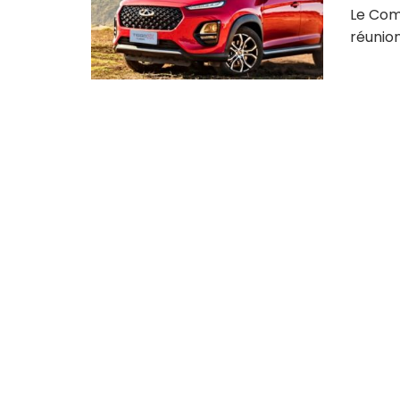
Le Comi
réunion