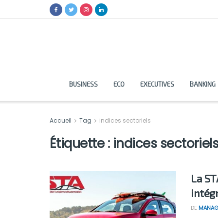
BUSINESS
ECO
EXECUTIVES
BANKING
Accueil
Tag
indices sectoriels
Étiquette :
indices sectoriel
La STA
intég
DE
MANAG