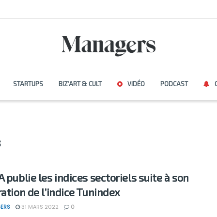
STARTUPS
BIZ’ART & CULT
VIDÉO
PODCAST
s
 publie les indices sectoriels suite à son
ration de l’indice Tunindex
ERS
31 MARS 2022
0