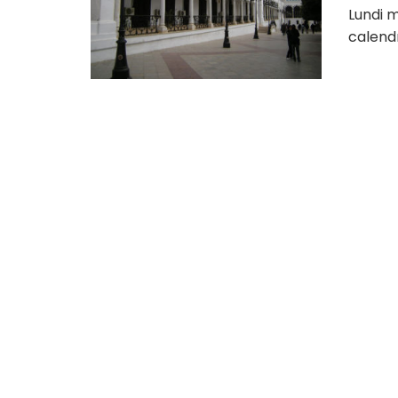
Lundi m
calendr