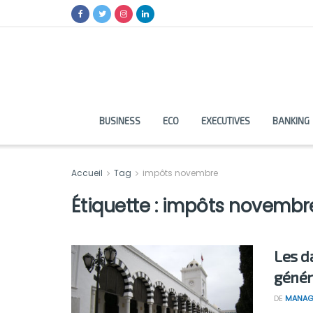
BUSINESS
ECO
EXECUTIVES
BANKING
Accueil
Tag
impôts novembre
Étiquette :
impôts novembr
Les d
génér
DE
MANAG