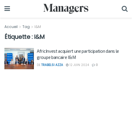
Accueil
Tag
I&M
Étiquette :
I&M
AfricInvest acquiert une participation dans le
groupe bancaire I&M
DE
TRABELSI AZZA
12 JUIN 2024
0