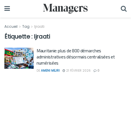
Accueil
Tag
Ijraati
Étiquette :
Ijraati
Mauritanie: plus de 800 démarches
administratives désormais centralisées et
numérisées
DE
AMENI MEJRI
21 FÉVRIER 2026
0