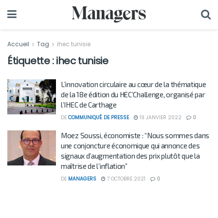
Accueil
Tag
ihec tunisie
Étiquette :
ihec tunisie
L’innovation circulaire au cœur de la thématique
de la 18e édition du HEC’Challenge, organisé par
l’IHEC de Carthage
DE
COMMUNIQUÉ DE PRESSE
19 JANVIER 2022
0
Moez Soussi, économiste : “Nous sommes dans
une conjoncture économique qui annonce des
signaux d’augmentation des prix plutôt que la
maîtrise de l’inflation”
DE
MANAGERS
7 OCTOBRE 2021
0