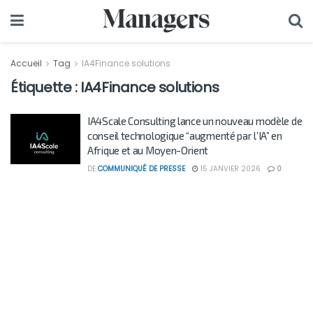
Accueil
Tag
IA4Finance solutions
Étiquette :
IA4Finance solutions
IA4Scale Consulting lance un nouveau modèle de
conseil technologique “augmenté par l’IA” en
Afrique et au Moyen-Orient
DE
COMMUNIQUÉ DE PRESSE
15 JANVIER 2026
0