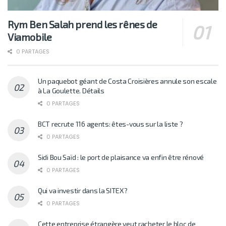
Rym Ben Salah prend les rênes de
Viamobile
0 PARTAGES
Un paquebot géant de Costa Croisières annule son escale
à La Goulette. Détails
0 PARTAGES
BCT recrute 116 agents: êtes-vous sur la liste ?
0 PARTAGES
Sidi Bou Saïd : le port de plaisance va enfin être rénové
0 PARTAGES
Qui va investir dans la SITEX?
0 PARTAGES
Cette entreprise étrangère veut racheter le bloc de