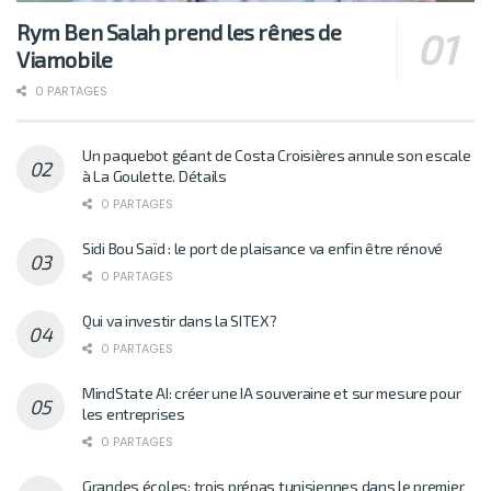
Rym Ben Salah prend les rênes de
Viamobile
0 PARTAGES
Un paquebot géant de Costa Croisières annule son escale
à La Goulette. Détails
0 PARTAGES
Sidi Bou Saïd : le port de plaisance va enfin être rénové
0 PARTAGES
Qui va investir dans la SITEX?
0 PARTAGES
MindState AI: créer une IA souveraine et sur mesure pour
les entreprises
0 PARTAGES
Grandes écoles: trois prépas tunisiennes dans le premier