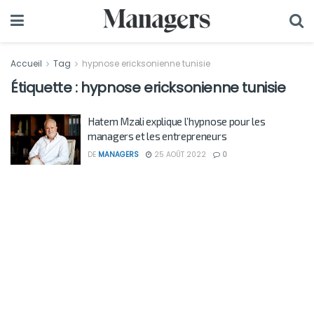
Accueil
Tag
hypnose ericksonienne tunisie
Étiquette :
hypnose ericksonienne tunisie
Hatem Mzali explique l’hypnose pour les
managers et les entrepreneurs
DE
MANAGERS
25 AOÛT 2022
0