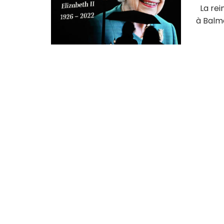
La rein
à Balmor