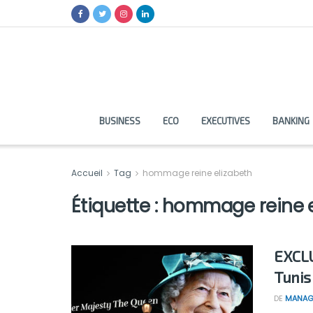
BUSINESS
ECO
EXECUTIVES
BANKING
Accueil
Tag
hommage reine elizabeth
Étiquette :
hommage reine e
EXCLU
Tunis
DE
MANAG