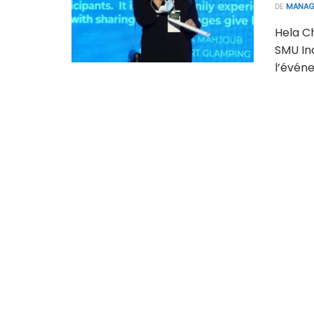
DE
MANAG
Hela Ch
SMU In
l’événe