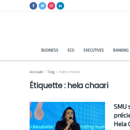
BUSINESS
ECO
EXECUTIVES
BANKING
Accueil
Tag
hela chaari
Étiquette :
hela chaari
SMU s
préci
Hela 