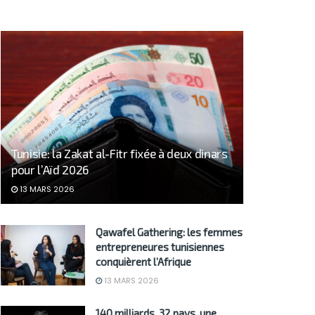
Tunisie: la Zakat al-Fitr fixée à deux dinars
pour l’Aïd 2026
13 MARS 2026
Qawafel Gathering: les femmes
entrepreneures tunisiennes
conquièrent l’Afrique
13 MARS 2026
140 milliards, 32 pays, une