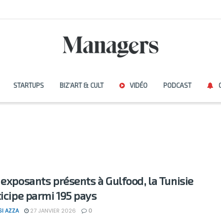
STARTUPS
BIZ’ART & CULT
VIDÉO
PODCAST
 exposants présents à Gulfood, la Tunisie
ticipe parmi 195 pays
SI AZZA
27 JANVIER 2026
0