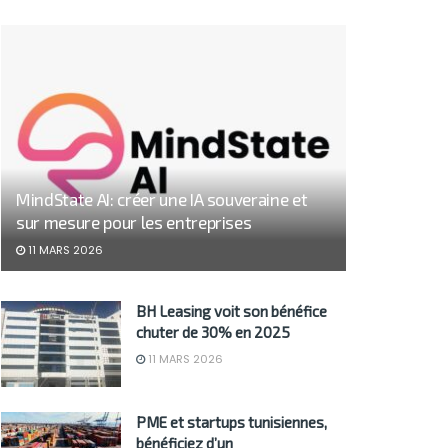
MindState AI: créer une IA souveraine et
sur mesure pour les entreprises
11 MARS 2026
BH Leasing voit son bénéfice
chuter de 30% en 2025
11 MARS 2026
PME et startups tunisiennes,
bénéficiez d’un