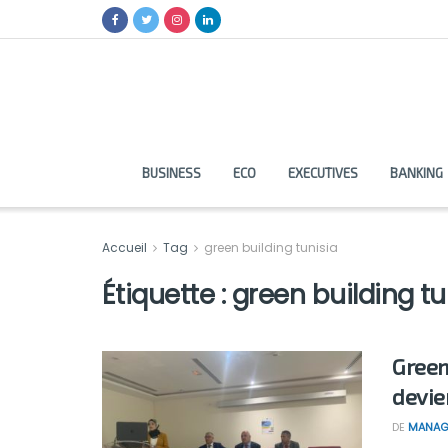
BUSINESS
ECO
EXECUTIVES
BANKING
Accueil
Tag
green building tunisia
Étiquette :
green building tu
Green
devie
DE
MANAG