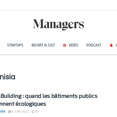
STARTUPS
BIZ’ART & CULT
VIDÉO
PODCAST
nisia
Building : quand les bâtiments publics
nnent écologiques
ERS
9 JUIN 2022
0