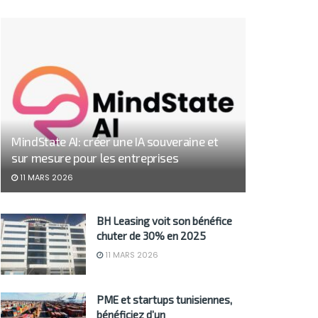
MindState AI: créer une IA souveraine et
sur mesure pour les entreprises
11 MARS 2026
BH Leasing voit son bénéfice
chuter de 30% en 2025
11 MARS 2026
PME et startups tunisiennes,
bénéficiez d’un