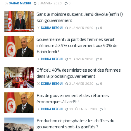
DE
SAHAR MECHRI
8 JANVIER 2020
0
Sans le moindre suspens, Jemli dévoile (enfin !)
son gouvernement
DE
DORRA REZGUI
2 JANVIER 2020
0
Gouvernement : la part des femmes serait
inférieure à 24% contrairement aux 40% de
Habib Jemli !
DE
DORRA REZGUI
2 JANVIER 2020
0
Officiel : 40% des ministres sont des femmes
dans le prochain gouvernement
DE
DORRA REZGUI
2 JANVIER 2020
0
Pas de gouvernement et des réformes
économiques à l’arrêt !
DE
DORRA REZGUI
30 DÉCEMBRE 2019
0
Production de phosphates : les chiffres du
gouvernement sont-ils gonflés ?