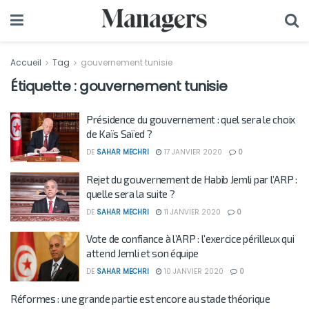
Accueil
Tag
gouvernement tunisie
Étiquette :
gouvernement tunisie
Présidence du gouvernement : quel sera le choix
de Kaïs Saïed ?
DE
SAHAR MECHRI
17 JANVIER 2020
0
Rejet du gouvernement de Habib Jemli par l’ARP :
quelle sera la suite ?
DE
SAHAR MECHRI
11 JANVIER 2020
0
Vote de confiance à l’ARP : l’exercice périlleux qui
attend Jemli et son équipe
DE
SAHAR MECHRI
10 JANVIER 2020
0
Réformes : une grande partie est encore au stade théorique