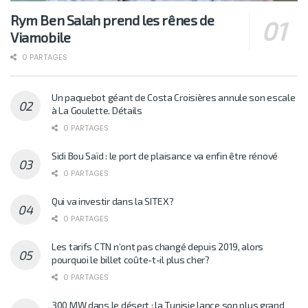
Rym Ben Salah prend les rênes de
Viamobile
0 PARTAGES
Un paquebot géant de Costa Croisières annule son escale
à La Goulette. Détails
0 PARTAGES
Sidi Bou Saïd : le port de plaisance va enfin être rénové
0 PARTAGES
Qui va investir dans la SITEX?
0 PARTAGES
Les tarifs CTN n’ont pas changé depuis 2019, alors
pourquoi le billet coûte-t-il plus cher?
0 PARTAGES
300 MW dans le désert : la Tunisie lance son plus grand