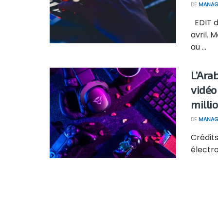
DE
MANAG
EDIT du
avril.
au ...
L’Ara
vidéo
milli
DE
MANAG
Crédits
électro