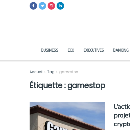
BUSINESS
ECO
EXECUTIVES
BANKING
Accueil
Tag
gamestop
Étiquette :
gamestop
L’act
proje
cryp