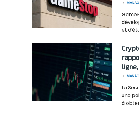
DE
MANAG
GameSt
dévelo
et d'ét
Crypt
rappo
ligne
DE
MANAG
La Sec
une pa
à obteni