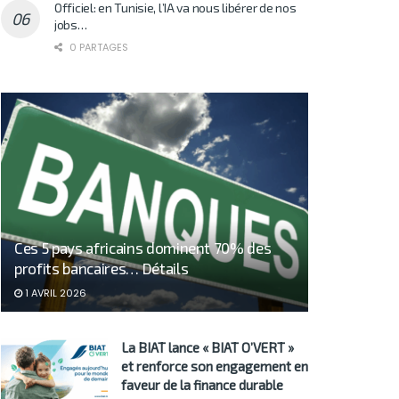
Officiel: en Tunisie, l’IA va nous libérer de nos
jobs…
0 PARTAGES
Ces 5 pays africains dominent 70% des
profits bancaires… Détails
1 AVRIL 2026
La BIAT lance « BIAT O’VERT »
et renforce son engagement en
faveur de la finance durable