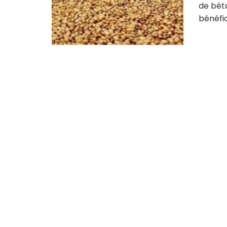
de béta
bénéfic