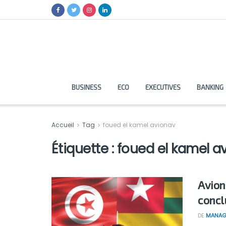
BUSINESS
ECO
EXECUTIVES
BANKING
Accueil
Tag
foued el kamel avionav
Étiquette :
foued el kamel a
Avion
concl
DE
MANAG