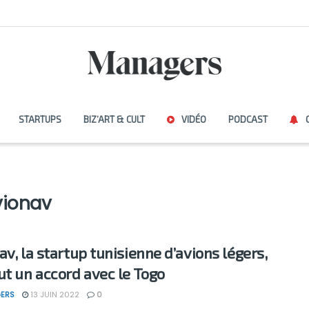
STARTUPS
BIZ’ART & CULT
VIDÉO
PODCAST
vionav
av, la startup tunisienne d’avions légers,
ut un accord avec le Togo
ERS
13 JUIN 2022
0