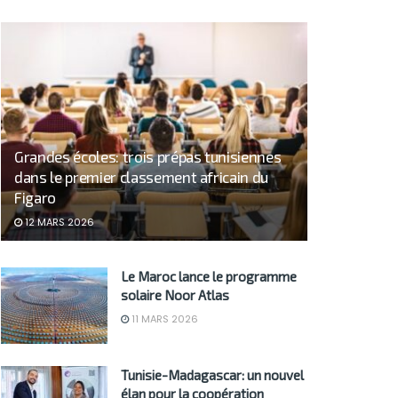
Grandes écoles: trois prépas tunisiennes
dans le premier classement africain du
Figaro
12 MARS 2026
Le Maroc lance le programme
solaire Noor Atlas
11 MARS 2026
Tunisie-Madagascar: un nouvel
élan pour la coopération