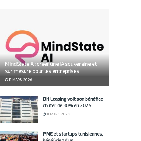
MindState AI: créer une IA souveraine et
sur mesure pour les entreprises
11 MARS 2026
BH Leasing voit son bénéfice
chuter de 30% en 2025
11 MARS 2026
PME et startups tunisiennes,
bénéficiez d’un