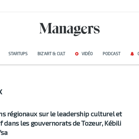
STARTUPS
BIZ’ART & CULT
VIDÉO
PODCAST
x
s régionaux sur le leadership culturel et
if dans les gouvernorats de Tozeur, Kébili
fsa