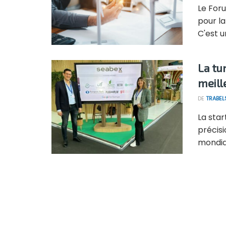
Le For
pour la
C'est u
La tu
meill
DE
TRABEL
La star
précisi
mondial