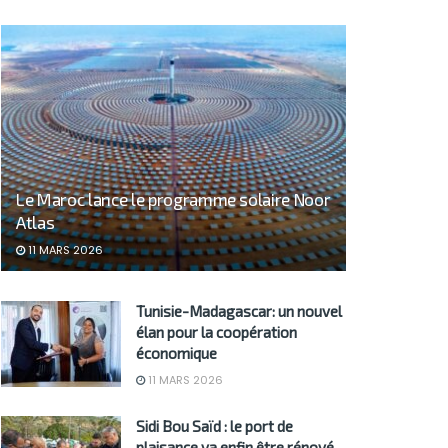
Le Maroc lance le programme solaire Noor
Atlas
11 MARS 2026
Tunisie-Madagascar: un nouvel
élan pour la coopération
économique
11 MARS 2026
Sidi Bou Saïd : le port de
plaisance va enfin être rénové