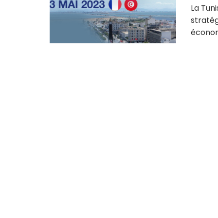
La Tuni
straté
économie