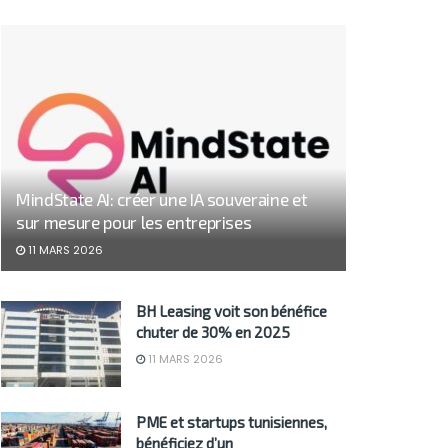
MindState AI: créer une IA souveraine et
sur mesure pour les entreprises
11 MARS 2026
BH Leasing voit son bénéfice
chuter de 30% en 2025
11 MARS 2026
PME et startups tunisiennes,
bénéficiez d’un