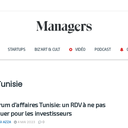
STARTUPS
BIZ’ART & CULT
VIDÉO
PODCAST
Tunisie
rum d’affaires Tunisie: un RDV à ne pas
er pour les investisseurs
SI AZZA
4 MAI 2023
0