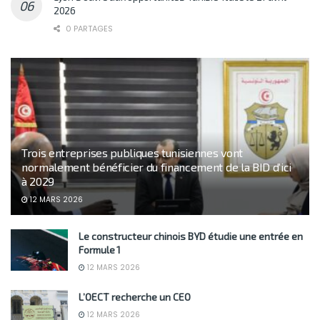
2026
0 PARTAGES
Trois entreprises publiques tunisiennes vont
normalement bénéficier du financement de la BID d’ici
à 2029
12 MARS 2026
Le constructeur chinois BYD étudie une entrée en
Formule 1
12 MARS 2026
L’OECT recherche un CEO
12 MARS 2026