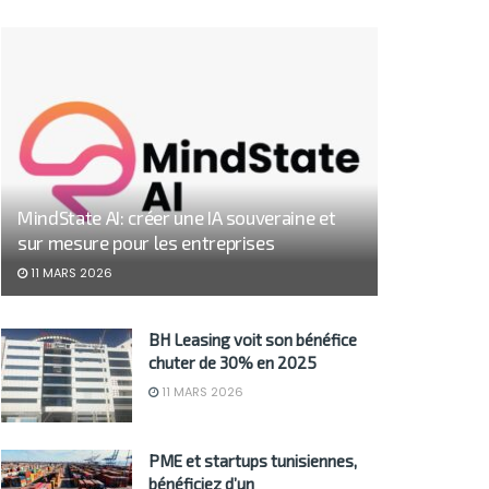
MindState AI: créer une IA souveraine et
sur mesure pour les entreprises
11 MARS 2026
BH Leasing voit son bénéfice
chuter de 30% en 2025
11 MARS 2026
PME et startups tunisiennes,
bénéficiez d’un