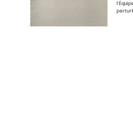
l’Équip
perturb