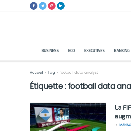
BUSINESS
ECO
EXECUTIVES
BANKING
Accueil
Tag
football data analyst
Étiquette :
football data ana
La FIF
augme
DE
MANAG