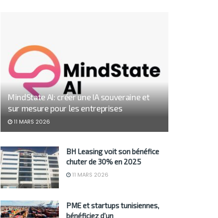
MindState AI: créer une IA souveraine et
sur mesure pour les entreprises
11 MARS 2026
BH Leasing voit son bénéfice
chuter de 30% en 2025
11 MARS 2026
PME et startups tunisiennes,
bénéficiez d’un