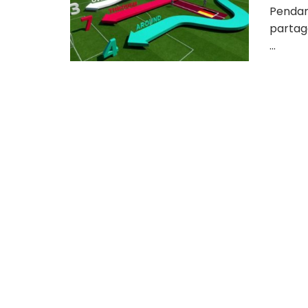
Pendant
partag
...