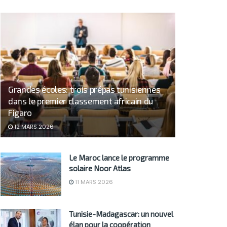
Grandes écoles: trois prépas tunisiennes
dans le premier classement africain du
Figaro
12 MARS 2026
Le Maroc lance le programme
solaire Noor Atlas
11 MARS 2026
Tunisie-Madagascar: un nouvel
élan pour la coopération