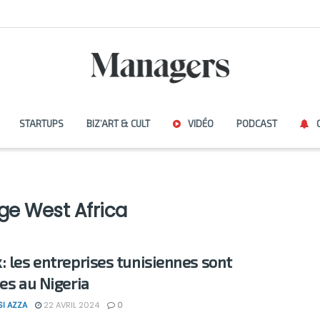
STARTUPS
BIZ’ART & CULT
VIDÉO
PODCAST
ge West Africa
: les entreprises tunisiennes sont
ées au Nigeria
SI AZZA
22 AVRIL 2024
0