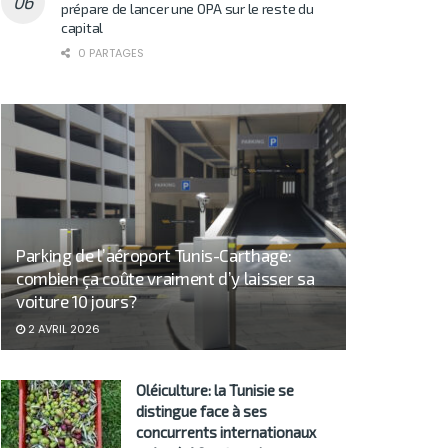
prépare de lancer une OPA sur le reste du
capital
0 PARTAGES
Parking de l’aéroport Tunis-Carthage:
combien ça coûte vraiment d’y laisser sa
voiture 10 jours?
2 AVRIL 2026
Oléiculture: la Tunisie se
distingue face à ses
concurrents internationaux