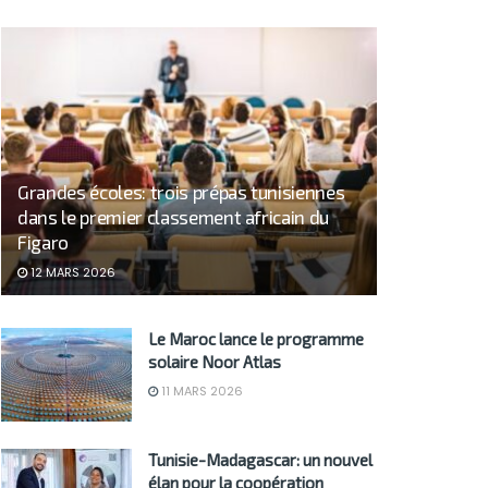
Grandes écoles: trois prépas tunisiennes
dans le premier classement africain du
Figaro
12 MARS 2026
Le Maroc lance le programme
solaire Noor Atlas
11 MARS 2026
Tunisie-Madagascar: un nouvel
élan pour la coopération