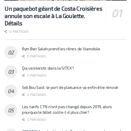
Un paquebot géant de Costa Croisières
annule son escale à La Goulette.
Détails
0 PARTAGES
Rym Ben Salah prend les rênes de Viamobile
0 PARTAGES
Qui va investir dans la SITEX?
0 PARTAGES
Sidi Bou Saïd : le port de plaisance va enfin être rénové
0 PARTAGES
Les tarifs CTN n’ont pas changé depuis 2019, alors
pourquoi le billet coûte-t-il plus cher?
0 PARTAGES