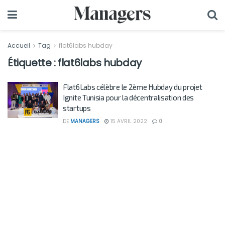
Accueil
Tag
flat6labs hubday
Étiquette :
flat6labs hubday
Flat6Labs célèbre le 2ème Hubday du projet
Ignite Tunisia pour la décentralisation des
startups
DE
MANAGERS
15 AVRIL 2022
0