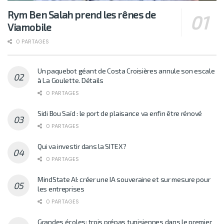
Rym Ben Salah prend les rênes de
Viamobile
0 PARTAGES
Un paquebot géant de Costa Croisières annule son escale
à La Goulette. Détails
0 PARTAGES
Sidi Bou Saïd : le port de plaisance va enfin être rénové
0 PARTAGES
Qui va investir dans la SITEX?
0 PARTAGES
MindState AI: créer une IA souveraine et sur mesure pour
les entreprises
0 PARTAGES
Grandes écoles: trois prépas tunisiennes dans le premier