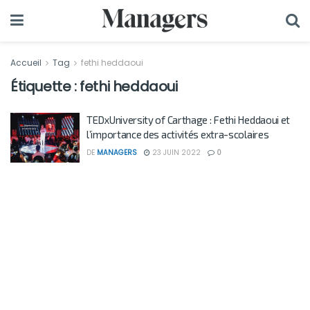
Accueil
Tag
fethi heddaoui
Étiquette :
fethi heddaoui
TEDxUniversity of Carthage : Fethi Heddaoui et
l’importance des activités extra-scolaires
DE
MANAGERS
23 JUIN 2022
0