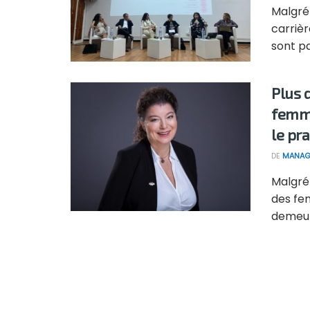
Malgré
carriè
sont pa
Plus 
femme
le pr
DE
MANAG
Malgré 
des fem
demeure