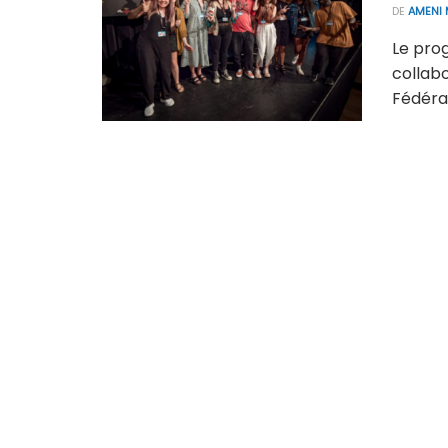
DE
AMENI 
Le pro
collab
Fédérat