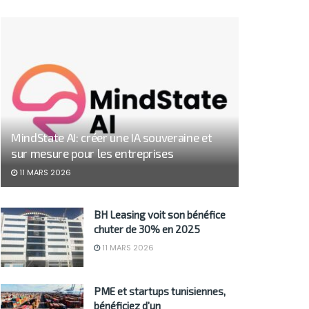
MindState AI: créer une IA souveraine et
sur mesure pour les entreprises
11 MARS 2026
BH Leasing voit son bénéfice
chuter de 30% en 2025
11 MARS 2026
PME et startups tunisiennes,
bénéficiez d’un