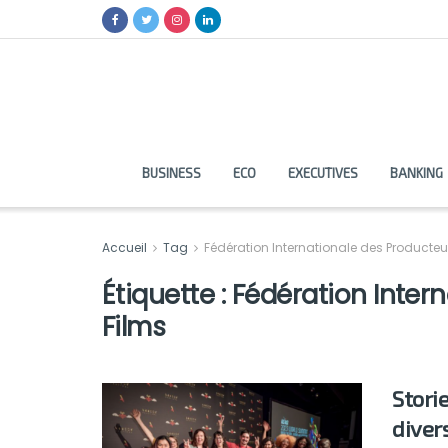
BUSINESS
ECO
EXECUTIVES
BANKING
Accueil
Tag
Fédération Internationale des Producteu
Étiquette :
Fédération Inter
Films
Stori
diver