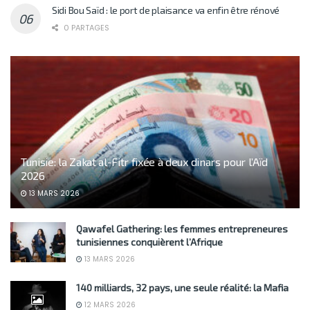
Sidi Bou Saïd : le port de plaisance va enfin être rénové
0 PARTAGES
Tunisie: la Zakat al-Fitr fixée à deux dinars pour l’Aïd
2026
13 MARS 2026
Qawafel Gathering: les femmes entrepreneures
tunisiennes conquièrent l’Afrique
13 MARS 2026
140 milliards, 32 pays, une seule réalité: la Mafia
12 MARS 2026