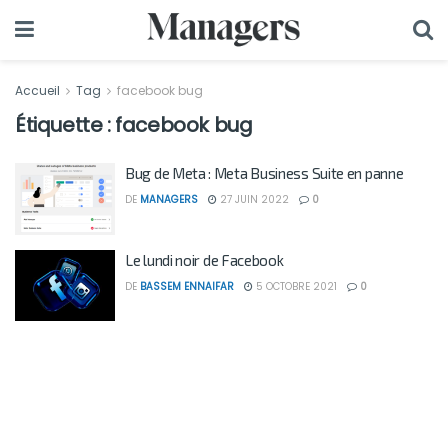
Accueil
Tag
facebook bug
Étiquette :
facebook bug
Bug de Meta : Meta Business Suite en panne
DE
MANAGERS
27 JUIN 2022
0
Le lundi noir de Facebook
DE
BASSEM ENNAIFAR
5 OCTOBRE 2021
0