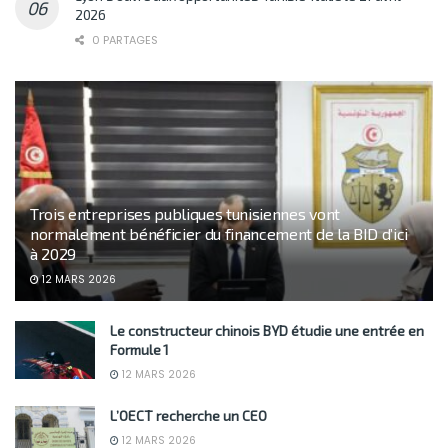
2026
0 PARTAGES
Trois entreprises publiques tunisiennes vont
normalement bénéficier du financement de la BID d’ici
à 2029
12 MARS 2026
Le constructeur chinois BYD étudie une entrée en
Formule 1
12 MARS 2026
L’OECT recherche un CEO
12 MARS 2026