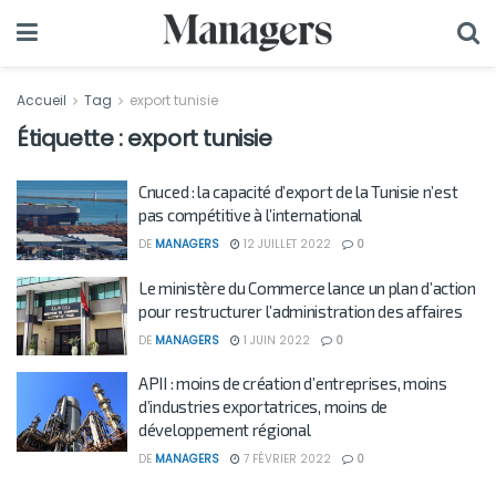
Accueil
Tag
export tunisie
Étiquette :
export tunisie
Cnuced : la capacité d’export de la Tunisie n’est
pas compétitive à l’international
DE
MANAGERS
12 JUILLET 2022
0
Le ministère du Commerce lance un plan d’action
pour restructurer l’administration des affaires
DE
MANAGERS
1 JUIN 2022
0
APII : moins de création d’entreprises, moins
d’industries exportatrices, moins de
développement régional
DE
MANAGERS
7 FÉVRIER 2022
0