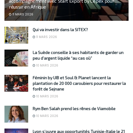
accompagnement avec Start Export by Cepex pour
réussir en Afrique
11 MARS 2026
Qui va investir dans la SITEX?
11 MARS 2026
La Suède conseille à ses habitants de garder un
peu d’argent liquide “au cas où”
10 MARS 2026
Féminin by UIB et Soul & Planet lancent la
plantation de 20 000 caroubiers pour restaurer la
forêt de Sejnane
10 MARS 2026
Rym Ben Salah prend les rênes de Viamobile
10 MARS 2026
Lyon s’ouvre aux opportunités Tunisie-Italie le 21