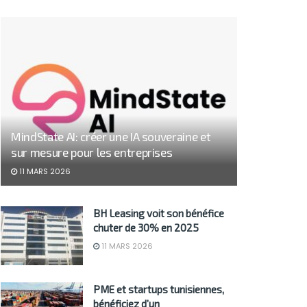
MindState AI: créer une IA souveraine et
sur mesure pour les entreprises
11 MARS 2026
BH Leasing voit son bénéfice
chuter de 30% en 2025
11 MARS 2026
PME et startups tunisiennes,
bénéficiez d’un