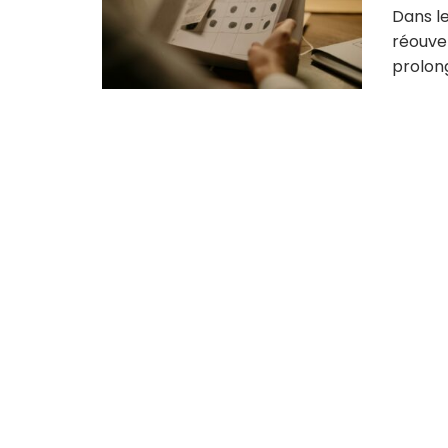
Dans l
réouver
prolong