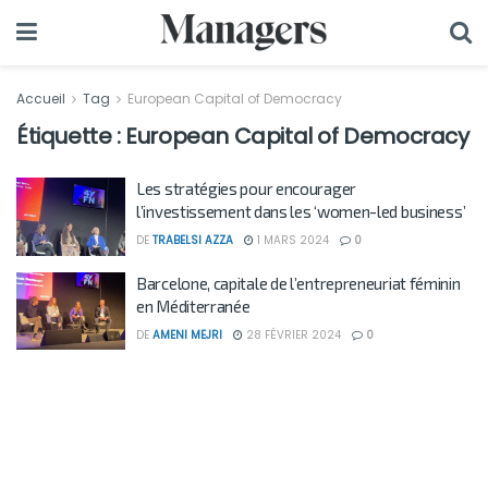
Accueil
Tag
European Capital of Democracy
Étiquette :
European Capital of Democracy
Les stratégies pour encourager
l’investissement dans les ‘women-led business’
DE
TRABELSI AZZA
1 MARS 2024
0
Barcelone, capitale de l’entrepreneuriat féminin
en Méditerranée
DE
AMENI MEJRI
28 FÉVRIER 2024
0