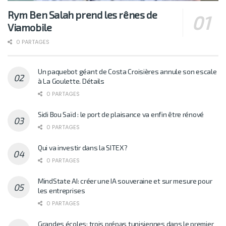
Rym Ben Salah prend les rênes de
Viamobile
0 PARTAGES
Un paquebot géant de Costa Croisières annule son escale
à La Goulette. Détails
0 PARTAGES
Sidi Bou Saïd : le port de plaisance va enfin être rénové
0 PARTAGES
Qui va investir dans la SITEX?
0 PARTAGES
MindState AI: créer une IA souveraine et sur mesure pour
les entreprises
0 PARTAGES
Grandes écoles: trois prépas tunisiennes dans le premier