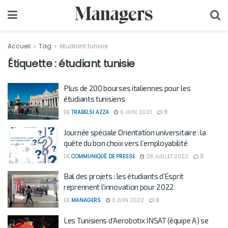
Accueil
Tag
étudiant tunisie
Étiquette :
étudiant tunisie
Plus de 200 bourses italiennes pour les
étudiants tunisiens
DE
TRABELSI AZZA
6 JUIN 2023
0
Journée spéciale Orientation universitaire : la
quête du bon choix vers l’employabilité
DE
COMMUNIQUÉ DE PRESSE
28 JUILLET 2022
0
Bal des projets : les étudiants d’Esprit
reprennent l’innovation pour 2022
DE
MANAGERS
3 JUIN 2022
0
Les Tunisiens d’Aerobotix INSAT (équipe A) se