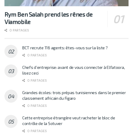
Rym Ben Salah prend les rênes de
Viamobile
0 PARTAGES
BCT recrute 116 agents: êtes-vous sur la liste ?
0 PARTAGES
Chefs d’entreprise: avant de vous connecter à Elfatoora,
lisez ceci
0 PARTAGES
Grandes écoles: trois prépas tunisiennes dans le premier
classement africain du Figaro
0 PARTAGES
Cette entreprise étrangère veut racheter le bloc de
contrôle de la Sotuver
0 PARTAGES