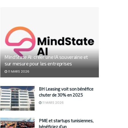
MindState AI: créer une IA souveraine et
sur mesure pour les entreprises
11 MARS 2026
BH Leasing voit son bénéfice
chuter de 30% en 2025
11 MARS 2026
PME et startups tunisiennes,
bénéficiez d’un