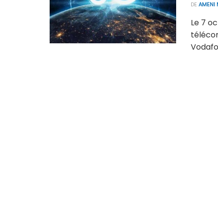
DE
AMENI 
Le 7 oc
téléco
Vodafon