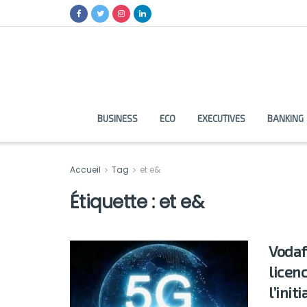
BUSINESS
ECO
EXECUTIVES
BANKING
Accueil
Tag
et e&
Étiquette :
et e&
Vodaf
licen
l’init