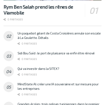
Rym Ben Salah prend les rênes de
Viamobile
0 PARTAGES
Un paquebot géant de Costa Croisières annule son escale
à La Goulette. Détails
0 PARTAGES
Sidi Bou Saïd : le port de plaisance va enfin être rénové
0 PARTAGES
Qui va investir dans la SITEX?
0 PARTAGES
MindState AI: créer une IA souveraine et sur mesure pour
les entreprises
0 PARTAGES
Grandes écoles: trois prépas tunisiennes dans le premier